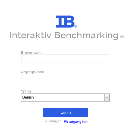
Interaktiv Benchmarking
®
Brugernavn
Adgangskode
Sprog
Login
Ny bruger?
Få adgang her