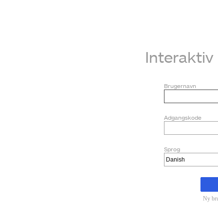
Interakti
Brugernavn
Adgangskode
Sprog
Ny br