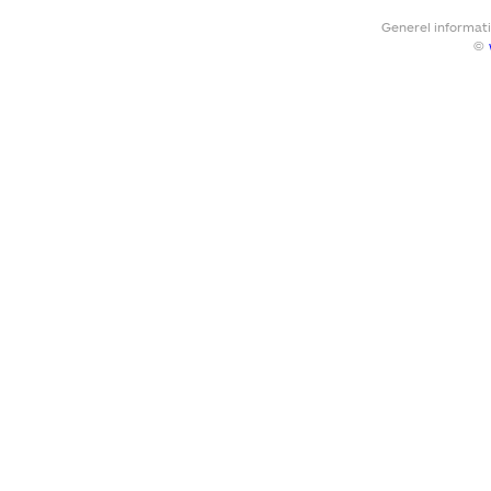
Generel informat
©