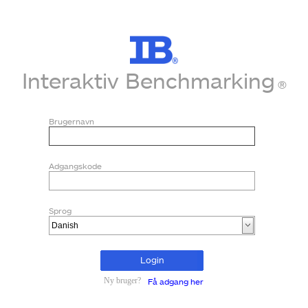
Interaktiv Benchmarking
®
Brugernavn
Adgangskode
Sprog
Login
Ny bruger?
Få adgang her